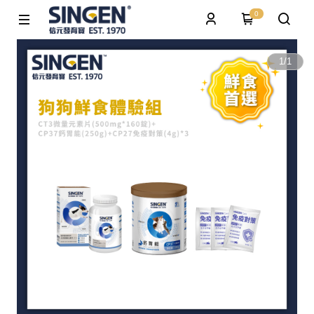
0
1
/
1