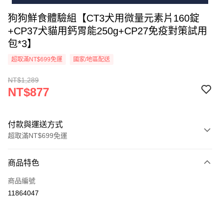
狗狗鮮食體驗組【CT3犬用微量元素片160錠
+CP37犬貓用鈣胃能250g+CP27免疫對策試用
包*3】
超取滿NT$699免運
國家/地區配送
NT$1,289
NT$877
付款與運送方式
超取滿NT$699免運
付款方式
商品特色
信用卡一次付款
商品編號
信用卡分期付款
11864047
3 期 0 利率 每期
NT$292
21家銀行
6 期 0 利率 每期
NT$146
21家銀行
合作金庫商業銀行
第一商業銀行