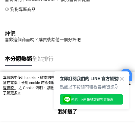
🐶 狗狗專區商品
評價
喜歡這個商品嗎？購買後給他一個好評吧
本分類熱銷
全站排行
立即訂閱我們的 LINE 官方帳號!
本網站中使用 cookie，欲查詢有關本網站使用 cookie 方式之詳情，及若您不希
熱門標籤
望在電腦上使用 cookie 時應如何變更電腦的 cookie 設定，請參閱本網站「
隱私
點擊以下按鈕可獲得最新資訊👇
權條款
」之 Cookie 聲明。您繼續使用本網站即表示您同意本公司得按本網站使
用條款之 Cookie 聲明使用 cookie。
了解更多 >
連結 LINE 帳號取得獨家優惠
我知道了