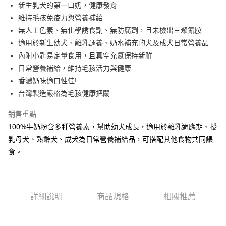
新生乳犬的第一口奶，健康發育
上海商業儲蓄銀行
台北富邦商業銀行
華南商業銀行
彰化商業銀行
24 期 0 利率 每期
NT$20
20家銀行
合作金庫商業銀行
第一商業銀行
國泰世華商業銀行
兆豐國際商業銀行
維持毛孩免疫力與營養補給
上海商業儲蓄銀行
台北富邦商業銀行
華南商業銀行
彰化商業銀行
臺灣中小企業銀行
台中商業銀行
合作金庫商業銀行
第一商業銀行
無人工色素、無化學誘食劑、無防腐劑，且未檢出三聚氰胺
超商取貨付款
國泰世華商業銀行
兆豐國際商業銀行
上海商業儲蓄銀行
台北富邦商業銀行
匯豐（台灣）商業銀行
華泰商業銀行
華南商業銀行
彰化商業銀行
臺灣中小企業銀行
台中商業銀行
適用於新生幼犬、離乳調養、奶水補充的犬及成犬日常營養品
國泰世華商業銀行
兆豐國際商業銀行
聯邦商業銀行
遠東國際商業銀行
LINE Pay
上海商業儲蓄銀行
台北富邦商業銀行
匯豐（台灣）商業銀行
華泰商業銀行
內附小匙易定量食用，且真空充氮保持新鮮
臺灣中小企業銀行
台中商業銀行
元大商業銀行
永豐商業銀行
兆豐國際商業銀行
臺灣中小企業銀行
聯邦商業銀行
遠東國際商業銀行
匯豐（台灣）商業銀行
華泰商業銀行
日常營養補給，維持毛孩活力與健康
Apple Pay
玉山商業銀行
星展（台灣）商業銀行
台中商業銀行
匯豐（台灣）商業銀行
元大商業銀行
永豐商業銀行
聯邦商業銀行
遠東國際商業銀行
香濃奶味適口性佳!
台新國際商業銀行
中國信託商業銀行
華泰商業銀行
聯邦商業銀行
玉山商業銀行
星展（台灣）商業銀行
街口支付
元大商業銀行
永豐商業銀行
台灣樂天信用卡公司
遠東國際商業銀行
元大商業銀行
台灣製造嚴格為毛孩健康把關
台新國際商業銀行
中國信託商業銀行
玉山商業銀行
星展（台灣）商業銀行
永豐商業銀行
玉山商業銀行
台灣樂天信用卡公司
悠遊付
台新國際商業銀行
中國信託商業銀行
銷售重點
星展（台灣）商業銀行
台新國際商業銀行
台灣樂天信用卡公司
中國信託商業銀行
台灣樂天信用卡公司
AFTEE先享後付
100%牛奶粉含多種營養素，幫助幼犬成長，適用於離乳適應期、授
相關說明
乳母犬、熟齡犬、成犬為日常營養補給品，可搭配其他食物共同餵
【關於「AFTEE先享後付」】
食。
ATM付款
AFTEE先享後付是「在收到商品之後才付款」的支付方式。 讓您購物簡單
便利好安心！
１．簡單：不需註冊會員、不需綁卡、不需儲值。
運送方式
２．便利：只要手機號碼，簡訊認證，即可結帳。
３．安心：先確認商品／服務後，再付款。
詳細說明
商品規格
相關推薦
全家取貨付款
每筆NT$70，滿NT$699(含以上)免運費
【「AFTEE先享後付」結帳流程】
１．於結帳方式選擇「AFTEE先享後付」後，將跳轉至「AFTEE先享後付」