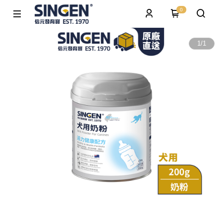
0
1
/
1