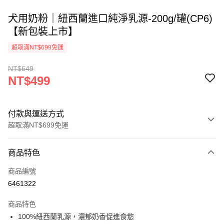
犬用奶粉｜紐西蘭進口純淨乳源-200g/罐(CP6)
【新包裝上市】
超取滿NT$699免運
NT$649
NT$499
付款與運送方式
超取滿NT$699免運
付款方式
商品特色
信用卡一次付款
商品編號
信用卡分期付款
6461322
3 期 0 利率 每期
NT$166
21家銀行
商品特色
6 期 0 利率 每期
NT$83
21家銀行
合作金庫商業銀行
第一商業銀行
100%紐西蘭乳源，濃郁奶香促進食慾
華南商業銀行
彰化商業銀行
12 期 0 利率 每期
NT$41
21家銀行
合作金庫商業銀行
第一商業銀行