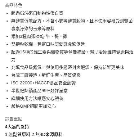
商品特色
6 期 0 利率 每期
NT$165
21家銀行
合作金庫商業銀行
第一商業銀行
超過62%來自動物性蛋白質
華南商業銀行
彰化商業銀行
12 期 0 利率 每期
NT$82
21家銀行
合作金庫商業銀行
第一商業銀行
無麩質低敏配方，不含小麥等麩質穀物，且不使用容易受到黴菌
上海商業儲蓄銀行
台北富邦商業銀行
華南商業銀行
彰化商業銀行
24 期 0 利率 每期
NT$41
20家銀行
合作金庫商業銀行
第一商業銀行
國泰世華商業銀行
兆豐國際商業銀行
毒素汙染的玉米等原料
上海商業儲蓄銀行
台北富邦商業銀行
華南商業銀行
彰化商業銀行
臺灣中小企業銀行
台中商業銀行
合作金庫商業銀行
第一商業銀行
添加3種肉類凍乾-牛、鴨、雞
超商取貨付款
國泰世華商業銀行
兆豐國際商業銀行
上海商業儲蓄銀行
台北富邦商業銀行
匯豐（台灣）商業銀行
華泰商業銀行
華南商業銀行
彰化商業銀行
臺灣中小企業銀行
台中商業銀行
雙顆粒乾糧，豐富口味讓愛寵食慾促進
國泰世華商業銀行
兆豐國際商業銀行
聯邦商業銀行
遠東國際商業銀行
LINE Pay
上海商業儲蓄銀行
台北富邦商業銀行
匯豐（台灣）商業銀行
華泰商業銀行
超過15種的維生素與礦物質等營養補給，幫助愛寵維持健康與活
臺灣中小企業銀行
台中商業銀行
元大商業銀行
永豐商業銀行
兆豐國際商業銀行
臺灣中小企業銀行
聯邦商業銀行
遠東國際商業銀行
匯豐（台灣）商業銀行
華泰商業銀行
力
Apple Pay
玉山商業銀行
星展（台灣）商業銀行
台中商業銀行
匯豐（台灣）商業銀行
元大商業銀行
永豐商業銀行
聯邦商業銀行
遠東國際商業銀行
充填食品級氮氣，與使用多層密封夾鏈袋，保持新鮮更美味
台新國際商業銀行
中國信託商業銀行
華泰商業銀行
聯邦商業銀行
玉山商業銀行
星展（台灣）商業銀行
街口支付
元大商業銀行
永豐商業銀行
台灣樂天信用卡公司
遠東國際商業銀行
元大商業銀行
台灣工廠製造，新鮮生產、品質優良
台新國際商業銀行
中國信託商業銀行
玉山商業銀行
星展（台灣）商業銀行
永豐商業銀行
玉山商業銀行
ISO 22000+HACCP食品安全認證
台灣樂天信用卡公司
悠遊付
台新國際商業銀行
中國信託商業銀行
星展（台灣）商業銀行
台新國際商業銀行
半世紀熱銷產品99%好評滿意
台灣樂天信用卡公司
中國信託商業銀行
台灣樂天信用卡公司
AFTEE先享後付
詳細使用方法讓您安心餵養
相關說明
嚴格GMP把關更加安心
【關於「AFTEE先享後付」】
ATM付款
AFTEE先享後付是「在收到商品之後才付款」的支付方式。 讓您購物簡單
銷售重點
便利好安心！
１．簡單：不需註冊會員、不需綁卡、不需儲值。
4大無的堅持
運送方式
２．便利：只要手機號碼，簡訊認證，即可結帳。
1.無麩質原料 2.無4D來源原料
３．安心：先確認商品／服務後，再付款。