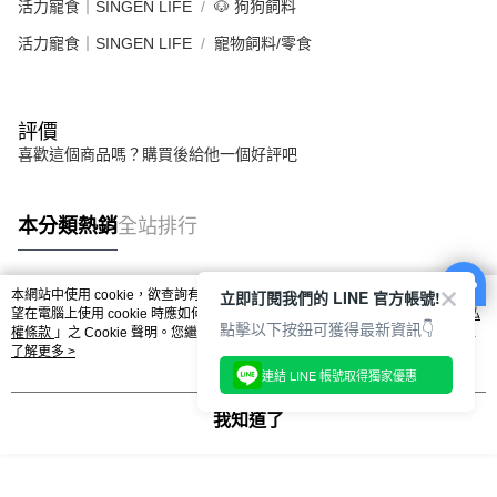
活力寵食｜SINGEN LIFE
🐶 狗狗飼料
活力寵食｜SINGEN LIFE
寵物飼料/零食
評價
喜歡這個商品嗎？購買後給他一個好評吧
本分類熱銷
全站排行
立即訂閱我們的 LINE 官方帳號!
本網站中使用 cookie，欲查詢有關本網站使用 cookie 方式之詳情，及若您不希
熱門標籤
望在電腦上使用 cookie 時應如何變更電腦的 cookie 設定，請參閱本網站「
隱私
點擊以下按鈕可獲得最新資訊👇
權條款
」之 Cookie 聲明。您繼續使用本網站即表示您同意本公司得按本網站使
用條款之 Cookie 聲明使用 cookie。
了解更多 >
連結 LINE 帳號取得獨家優惠
我知道了