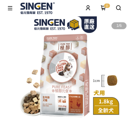
0
1
/
6