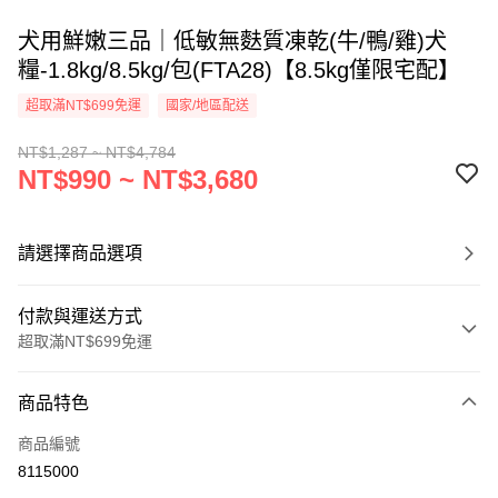
犬用鮮嫩三品｜低敏無麩質凍乾(牛/鴨/雞)犬
糧-1.8kg/8.5kg/包(FTA28)【8.5kg僅限宅配】
超取滿NT$699免運
國家/地區配送
NT$1,287 ~ NT$4,784
NT$990 ~ NT$3,680
請選擇商品選項
付款與運送方式
超取滿NT$699免運
付款方式
商品特色
信用卡一次付款
商品編號
信用卡分期付款
8115000
3 期 0 利率 每期
NT$330
21家銀行