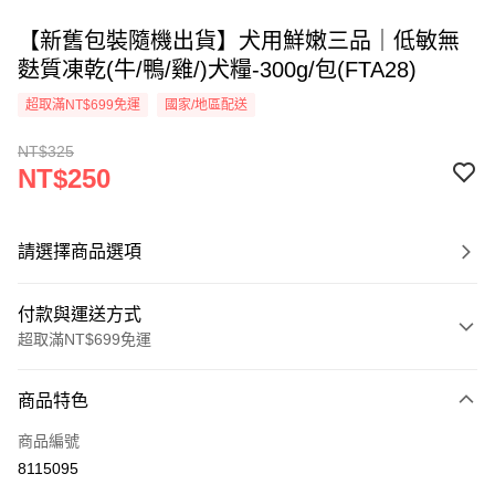
【新舊包裝隨機出貨】犬用鮮嫩三品｜低敏無
麩質凍乾(牛/鴨/雞/)犬糧-300g/包(FTA28)
超取滿NT$699免運
國家/地區配送
NT$325
NT$250
請選擇商品選項
付款與運送方式
超取滿NT$699免運
付款方式
商品特色
信用卡一次付款
商品編號
信用卡分期付款
8115095
3 期 0 利率 每期
NT$83
21家銀行