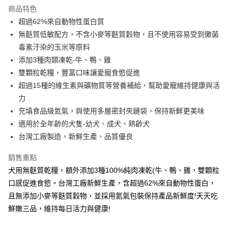
商品特色
6 期 0 利率 每期
NT$41
21家銀行
合作金庫商業銀行
第一商業銀行
超過62%來自動物性蛋白質
華南商業銀行
彰化商業銀行
12 期 0 利率 每期
NT$20
21家銀行
合作金庫商業銀行
第一商業銀行
無麩質低敏配方，不含小麥等麩質穀物，且不使用容易受到黴菌
上海商業儲蓄銀行
台北富邦商業銀行
華南商業銀行
彰化商業銀行
24 期 0 利率 每期
NT$10
20家銀行
合作金庫商業銀行
第一商業銀行
國泰世華商業銀行
兆豐國際商業銀行
毒素汙染的玉米等原料
上海商業儲蓄銀行
台北富邦商業銀行
華南商業銀行
彰化商業銀行
臺灣中小企業銀行
台中商業銀行
合作金庫商業銀行
第一商業銀行
添加3種肉類凍乾-牛、鴨、雞
超商取貨付款
國泰世華商業銀行
兆豐國際商業銀行
上海商業儲蓄銀行
台北富邦商業銀行
匯豐（台灣）商業銀行
華泰商業銀行
華南商業銀行
彰化商業銀行
臺灣中小企業銀行
台中商業銀行
雙顆粒乾糧，豐富口味讓愛寵食慾促進
國泰世華商業銀行
兆豐國際商業銀行
聯邦商業銀行
遠東國際商業銀行
LINE Pay
上海商業儲蓄銀行
台北富邦商業銀行
匯豐（台灣）商業銀行
華泰商業銀行
超過15種的維生素與礦物質等營養補給，幫助愛寵維持健康與活
臺灣中小企業銀行
台中商業銀行
元大商業銀行
永豐商業銀行
兆豐國際商業銀行
臺灣中小企業銀行
聯邦商業銀行
遠東國際商業銀行
匯豐（台灣）商業銀行
華泰商業銀行
力
Apple Pay
玉山商業銀行
星展（台灣）商業銀行
台中商業銀行
匯豐（台灣）商業銀行
元大商業銀行
永豐商業銀行
聯邦商業銀行
遠東國際商業銀行
充填食品級氮氣，與使用多層密封夾鏈袋，保持新鮮更美味
台新國際商業銀行
中國信託商業銀行
華泰商業銀行
聯邦商業銀行
玉山商業銀行
星展（台灣）商業銀行
街口支付
元大商業銀行
永豐商業銀行
台灣樂天信用卡公司
遠東國際商業銀行
元大商業銀行
適用於全年齡的犬隻-幼犬、成犬、熟齡犬
台新國際商業銀行
中國信託商業銀行
玉山商業銀行
星展（台灣）商業銀行
永豐商業銀行
玉山商業銀行
台灣工廠製造，新鮮生產、品質優良
台灣樂天信用卡公司
悠遊付
台新國際商業銀行
中國信託商業銀行
星展（台灣）商業銀行
台新國際商業銀行
台灣樂天信用卡公司
中國信託商業銀行
台灣樂天信用卡公司
AFTEE先享後付
銷售重點
相關說明
犬用無麩質乾糧，額外添加3種100%純肉凍乾(牛、鴨、雞，雙顆粒
【關於「AFTEE先享後付」】
口感促進食慾。台灣工廠新鮮生產，含超過62%來自動物性蛋白，
ATM付款
AFTEE先享後付是「在收到商品之後才付款」的支付方式。 讓您購物簡單
且無添加小麥等麩質穀物，並採用氮氣包裝保持產品新鮮度!天天吃
便利好安心！
１．簡單：不需註冊會員、不需綁卡、不需儲值。
鮮嫩三品，維持每日活力與健康!
運送方式
２．便利：只要手機號碼，簡訊認證，即可結帳。
３．安心：先確認商品／服務後，再付款。