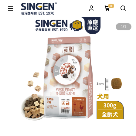
0
1
/
1