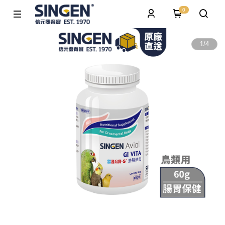
0
1
/
4