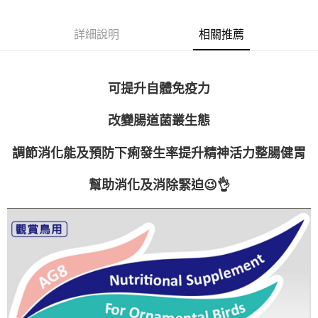
全家取貨付款
每筆NT$70，滿NT$699(含以上)免運費
【「AFTEE先享後付」結帳流程】
詳細說明
相關推薦
１．於結帳方式選擇「AFTEE先享後付」後，將跳轉至「AFTEE先享後付」
付款後全家取貨
結帳頁面，進行簡訊認證並確認金額後，即可完成結帳。
２．訂單成立數日內，您將收到繳費通知簡訊。
每筆NT$70，滿NT$699(含以上)免運費
３．收到繳費通知簡訊後14天內，點擊此簡訊中的連結，可透過四大超商／
ATM／網路銀行／等多元方式進行付款，方視為交易完成。
可提升自體免疫力
7-11取貨付款
※ 請注意：結帳手續完成當下不需立刻繳費，但若您需要取消訂單，請聯絡
每筆NT$70，滿NT$699(含以上)免運費
購買商品的店家。未經商家同意取消之訂單仍視為有效，需透過AFTEE先享
改變腸道菌叢生態
後付繳納相關費用。
付款後7-11取貨
※ 交易是否成功請以「AFTEE先享後付 」之結帳頁面顯示為準，若有關於
是否繳費成功／繳費後需取消欲退款等相關疑問，請聯繫「AFTEE先享後付
調節消化能及預防下痢發生率提升精神活力整腸健胃
每筆NT$70，滿NT$699(含以上)免運費
客戶支援中心」
https://netprotections.freshdesk.com/support/home
宅配-新竹貨運
幫助消化及消除緊迫😉👌
【注意事項】
１．透過由恩沛科技股份有限公司提供之「AFTEE先享後付」服務完成之交
每筆NT$100，滿NT$699(含以上)免運費
易，需依本服務之必要範圍內提供個人資料，並將交易相關給付款項請求債
權轉讓予恩沛科技股份有限公司。
海外配送
查看運費
２．關於個人資料處理事宜，請瀏覽以下網址：
https://aftee.tw/terms/#terms3
３．未成年的使用者請事先徵得法定代理人或監護人之同意方可使用
「AFTEE先享後付」，若未經同意申辦者引起之損失，本公司不負相關責
任。
４．使用「AFTEE先享後付」時，將依據個別帳號之用戶狀況，依本公司即
時審查核予不同之上限額度；若仍有額度不足之情形，本公司將視審查結果