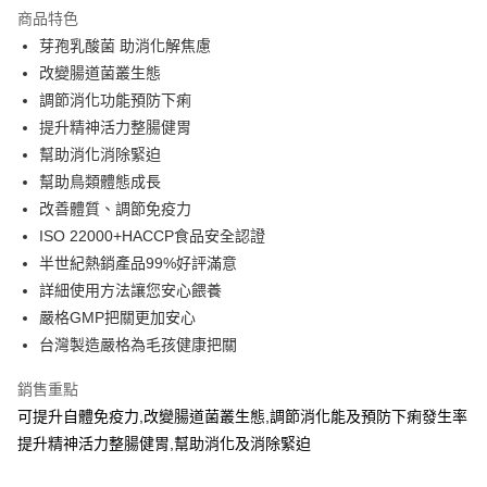
商品特色
6 期 0 利率 每期
NT$83
21家銀行
合作金庫商業銀行
第一商業銀行
芽孢乳酸菌 助消化解焦慮
華南商業銀行
彰化商業銀行
12 期 0 利率 每期
NT$41
21家銀行
合作金庫商業銀行
第一商業銀行
改變腸道菌叢生態
上海商業儲蓄銀行
台北富邦商業銀行
華南商業銀行
彰化商業銀行
24 期 0 利率 每期
NT$20
20家銀行
合作金庫商業銀行
第一商業銀行
國泰世華商業銀行
兆豐國際商業銀行
調節消化功能預防下痢
上海商業儲蓄銀行
台北富邦商業銀行
華南商業銀行
彰化商業銀行
臺灣中小企業銀行
台中商業銀行
合作金庫商業銀行
第一商業銀行
提升精神活力整腸健胃
超商取貨付款
國泰世華商業銀行
兆豐國際商業銀行
上海商業儲蓄銀行
台北富邦商業銀行
匯豐（台灣）商業銀行
華泰商業銀行
華南商業銀行
彰化商業銀行
臺灣中小企業銀行
台中商業銀行
幫助消化消除緊迫
國泰世華商業銀行
兆豐國際商業銀行
聯邦商業銀行
遠東國際商業銀行
LINE Pay
上海商業儲蓄銀行
台北富邦商業銀行
匯豐（台灣）商業銀行
華泰商業銀行
幫助鳥類體態成長
臺灣中小企業銀行
台中商業銀行
元大商業銀行
永豐商業銀行
兆豐國際商業銀行
臺灣中小企業銀行
聯邦商業銀行
遠東國際商業銀行
匯豐（台灣）商業銀行
華泰商業銀行
改善體質、調節免疫力
Apple Pay
玉山商業銀行
星展（台灣）商業銀行
台中商業銀行
匯豐（台灣）商業銀行
元大商業銀行
永豐商業銀行
聯邦商業銀行
遠東國際商業銀行
ISO 22000+HACCP食品安全認證
台新國際商業銀行
中國信託商業銀行
華泰商業銀行
聯邦商業銀行
玉山商業銀行
星展（台灣）商業銀行
街口支付
元大商業銀行
永豐商業銀行
台灣樂天信用卡公司
遠東國際商業銀行
元大商業銀行
半世紀熱銷產品99%好評滿意
台新國際商業銀行
中國信託商業銀行
玉山商業銀行
星展（台灣）商業銀行
永豐商業銀行
玉山商業銀行
詳細使用方法讓您安心餵養
台灣樂天信用卡公司
悠遊付
台新國際商業銀行
中國信託商業銀行
星展（台灣）商業銀行
台新國際商業銀行
嚴格GMP把關更加安心
台灣樂天信用卡公司
中國信託商業銀行
台灣樂天信用卡公司
AFTEE先享後付
台灣製造嚴格為毛孩健康把關
相關說明
【關於「AFTEE先享後付」】
銷售重點
ATM付款
AFTEE先享後付是「在收到商品之後才付款」的支付方式。 讓您購物簡單
可提升自體免疫力,改變腸道菌叢生態,調節消化能及預防下痢發生率
便利好安心！
１．簡單：不需註冊會員、不需綁卡、不需儲值。
提升精神活力整腸健胃,幫助消化及消除緊迫
運送方式
２．便利：只要手機號碼，簡訊認證，即可結帳。
３．安心：先確認商品／服務後，再付款。