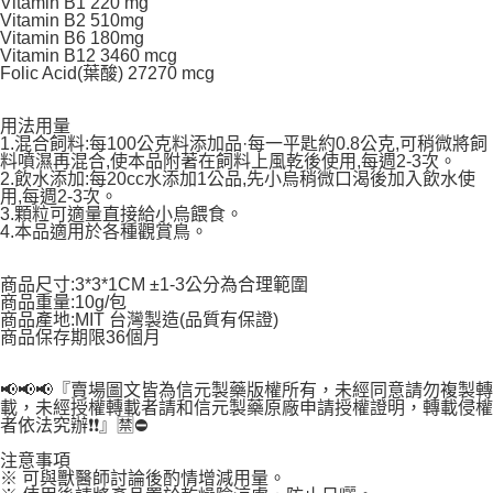
Vitamin B1 220 mg
Vitamin B2 510mg
Vitamin B6 180mg
Vitamin B12 3460 mcg
Folic Acid(葉酸) 27270 mcg
用法用量
1.混合飼料:每100公克料添加品·每一平匙約0.8公克,可稍微將飼
料噴濕再混合,使本品附著在飼料上風乾後使用,每週2-3次。
2.飲水添加:每20cc水添加1公品,先小烏稍微口渴後加入飲水使
用,每週2-3次。
3.顆粒可適量直接給小烏餵食。
4.本品適用於各種觀賞鳥。
商品尺寸:3*3*1CM ±1-3公分為合理範圍
商品重量:10g/包
商品產地:MIT 台灣製造(品質有保證)
商品保存期限36個月
📢📢📢『賣場圖文皆為信元製藥版權所有，未經同意請勿複製轉
載，未經授權轉載者請和信元製藥原廠申請授權證明，轉載侵權
者依法究辦❗❗』🈲⛔
注意事項
※ 可與獸醫師討論後酌情增減用量。