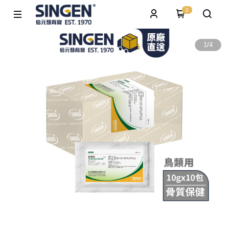
0
1
/
4