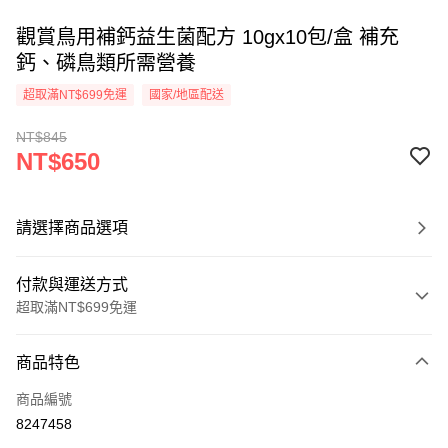
觀賞鳥用補鈣益生菌配方 10gx10包/盒 補充
鈣、磷鳥類所需營養
超取滿NT$699免運
國家/地區配送
NT$845
NT$650
請選擇商品選項
付款與運送方式
超取滿NT$699免運
付款方式
商品特色
信用卡一次付款
商品編號
信用卡分期付款
8247458
3 期 0 利率 每期
NT$216
21家銀行