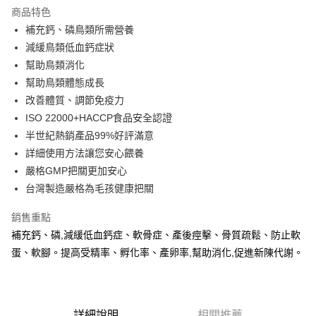
商品特色
6 期 0 利率 每期
NT$108
21家銀行
合作金庫商業銀行
第一商業銀行
補充鈣、磷鳥類所需營養
華南商業銀行
彰化商業銀行
12 期 0 利率 每期
NT$54
21家銀行
合作金庫商業銀行
第一商業銀行
減緩鳥類低血鈣症狀
上海商業儲蓄銀行
台北富邦商業銀行
華南商業銀行
彰化商業銀行
24 期 0 利率 每期
NT$27
20家銀行
合作金庫商業銀行
第一商業銀行
國泰世華商業銀行
兆豐國際商業銀行
幫助鳥類消化
上海商業儲蓄銀行
台北富邦商業銀行
華南商業銀行
彰化商業銀行
臺灣中小企業銀行
台中商業銀行
合作金庫商業銀行
第一商業銀行
幫助鳥類體態成長
超商取貨付款
國泰世華商業銀行
兆豐國際商業銀行
上海商業儲蓄銀行
台北富邦商業銀行
匯豐（台灣）商業銀行
華泰商業銀行
華南商業銀行
彰化商業銀行
臺灣中小企業銀行
台中商業銀行
改善體質、調節免疫力
國泰世華商業銀行
兆豐國際商業銀行
聯邦商業銀行
遠東國際商業銀行
LINE Pay
上海商業儲蓄銀行
台北富邦商業銀行
匯豐（台灣）商業銀行
華泰商業銀行
ISO 22000+HACCP食品安全認證
臺灣中小企業銀行
台中商業銀行
元大商業銀行
永豐商業銀行
兆豐國際商業銀行
臺灣中小企業銀行
聯邦商業銀行
遠東國際商業銀行
匯豐（台灣）商業銀行
華泰商業銀行
半世紀熱銷產品99%好評滿意
Apple Pay
玉山商業銀行
星展（台灣）商業銀行
台中商業銀行
匯豐（台灣）商業銀行
元大商業銀行
永豐商業銀行
聯邦商業銀行
遠東國際商業銀行
詳細使用方法讓您安心餵養
台新國際商業銀行
中國信託商業銀行
華泰商業銀行
聯邦商業銀行
玉山商業銀行
星展（台灣）商業銀行
街口支付
元大商業銀行
永豐商業銀行
台灣樂天信用卡公司
遠東國際商業銀行
元大商業銀行
嚴格GMP把關更加安心
台新國際商業銀行
中國信託商業銀行
玉山商業銀行
星展（台灣）商業銀行
永豐商業銀行
玉山商業銀行
台灣製造嚴格為毛孩健康把關
台灣樂天信用卡公司
悠遊付
台新國際商業銀行
中國信託商業銀行
星展（台灣）商業銀行
台新國際商業銀行
台灣樂天信用卡公司
中國信託商業銀行
台灣樂天信用卡公司
AFTEE先享後付
銷售重點
相關說明
補充鈣、磷,減緩低血鈣症、軟骨症、產後痙擊、骨質疏鬆、防止軟
【關於「AFTEE先享後付」】
蛋、軟腳。提高受精率、孵化率、產卵率,幫助消化,促進新陳代謝。
ATM付款
AFTEE先享後付是「在收到商品之後才付款」的支付方式。 讓您購物簡單
便利好安心！
１．簡單：不需註冊會員、不需綁卡、不需儲值。
運送方式
２．便利：只要手機號碼，簡訊認證，即可結帳。
３．安心：先確認商品／服務後，再付款。
詳細說明
相關推薦