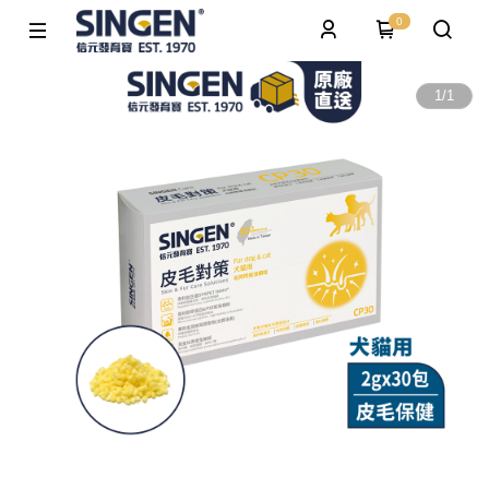
0
1
/
1