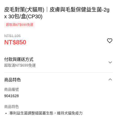
皮毛對策(犬貓用)｜皮膚與毛髮保健益生菌-2g
x 30包/盒(CP30)
超取滿NT$699免運
NT$1,105
NT$850
付款與運送方式
超取滿NT$699免運
付款方式
商品特色
信用卡一次付款
商品編號
信用卡分期付款
9041628
3 期 0 利率 每期
NT$283
21家銀行
商品特色
6 期 0 利率 每期
NT$141
21家銀行
合作金庫商業銀行
第一商業銀行
專利益生菌調整細菌叢生態，維持犬貓免疫力
華南商業銀行
彰化商業銀行
12 期 0 利率 每期
NT$70
21家銀行
合作金庫商業銀行
第一商業銀行