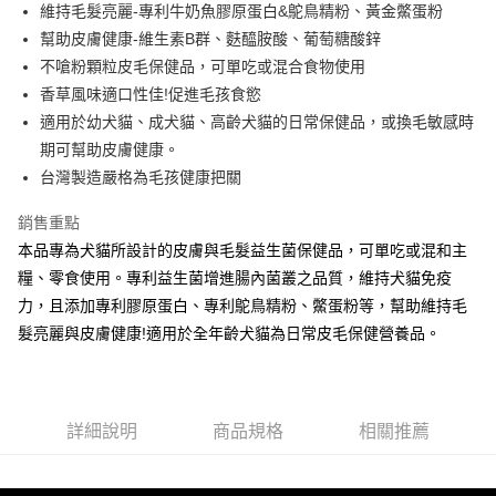
維持毛髮亮麗-專利牛奶魚膠原蛋白&鴕鳥精粉、黃金鱉蛋粉
上海商業儲蓄銀行
台北富邦商業銀行
華南商業銀行
彰化商業銀行
24 期 0 利率 每期
NT$35
20家銀行
合作金庫商業銀行
第一商業銀行
國泰世華商業銀行
兆豐國際商業銀行
幫助皮膚健康-維生素B群、麩醯胺酸、葡萄糖酸鋅
上海商業儲蓄銀行
台北富邦商業銀行
華南商業銀行
彰化商業銀行
臺灣中小企業銀行
台中商業銀行
合作金庫商業銀行
第一商業銀行
不嗆粉顆粒皮毛保健品，可單吃或混合食物使用
超商取貨付款
國泰世華商業銀行
兆豐國際商業銀行
上海商業儲蓄銀行
台北富邦商業銀行
匯豐（台灣）商業銀行
華泰商業銀行
華南商業銀行
彰化商業銀行
臺灣中小企業銀行
台中商業銀行
香草風味適口性佳!促進毛孩食慾
國泰世華商業銀行
兆豐國際商業銀行
聯邦商業銀行
遠東國際商業銀行
LINE Pay
上海商業儲蓄銀行
台北富邦商業銀行
匯豐（台灣）商業銀行
華泰商業銀行
適用於幼犬貓、成犬貓、高齡犬貓的日常保健品，或換毛敏感時
臺灣中小企業銀行
台中商業銀行
元大商業銀行
永豐商業銀行
兆豐國際商業銀行
臺灣中小企業銀行
聯邦商業銀行
遠東國際商業銀行
匯豐（台灣）商業銀行
華泰商業銀行
期可幫助皮膚健康。
Apple Pay
玉山商業銀行
星展（台灣）商業銀行
台中商業銀行
匯豐（台灣）商業銀行
元大商業銀行
永豐商業銀行
聯邦商業銀行
遠東國際商業銀行
台灣製造嚴格為毛孩健康把關
台新國際商業銀行
中國信託商業銀行
華泰商業銀行
聯邦商業銀行
玉山商業銀行
星展（台灣）商業銀行
街口支付
元大商業銀行
永豐商業銀行
台灣樂天信用卡公司
遠東國際商業銀行
元大商業銀行
台新國際商業銀行
中國信託商業銀行
玉山商業銀行
星展（台灣）商業銀行
銷售重點
永豐商業銀行
玉山商業銀行
台灣樂天信用卡公司
悠遊付
台新國際商業銀行
中國信託商業銀行
本品專為犬貓所設計的皮膚與毛髮益生菌保健品，可單吃或混和主
星展（台灣）商業銀行
台新國際商業銀行
台灣樂天信用卡公司
中國信託商業銀行
台灣樂天信用卡公司
AFTEE先享後付
糧、零食使用。專利益生菌增進腸內菌叢之品質，維持犬貓免疫
相關說明
力，且添加專利膠原蛋白、專利鴕鳥精粉、鱉蛋粉等，幫助維持毛
【關於「AFTEE先享後付」】
髮亮麗與皮膚健康!適用於全年齡犬貓為日常皮毛保健營養品。
ATM付款
AFTEE先享後付是「在收到商品之後才付款」的支付方式。 讓您購物簡單
便利好安心！
１．簡單：不需註冊會員、不需綁卡、不需儲值。
運送方式
２．便利：只要手機號碼，簡訊認證，即可結帳。
３．安心：先確認商品／服務後，再付款。
詳細說明
商品規格
相關推薦
全家取貨付款
每筆NT$70，滿NT$699(含以上)免運費
【「AFTEE先享後付」結帳流程】
１．於結帳方式選擇「AFTEE先享後付」後，將跳轉至「AFTEE先享後付」