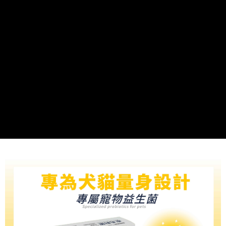
付款後全家取貨
結帳頁面，進行簡訊認證並確認金額後，即可完成結帳。
２．訂單成立數日內，您將收到繳費通知簡訊。
每筆NT$70，滿NT$699(含以上)免運費
３．收到繳費通知簡訊後14天內，點擊此簡訊中的連結，可透過四大超商／
ATM／網路銀行／等多元方式進行付款，方視為交易完成。
7-11取貨付款
※ 請注意：結帳手續完成當下不需立刻繳費，但若您需要取消訂單，請聯絡
每筆NT$70，滿NT$699(含以上)免運費
購買商品的店家。未經商家同意取消之訂單仍視為有效，需透過AFTEE先享
後付繳納相關費用。
付款後7-11取貨
※ 交易是否成功請以「AFTEE先享後付 」之結帳頁面顯示為準，若有關於
是否繳費成功／繳費後需取消欲退款等相關疑問，請聯繫「AFTEE先享後付
每筆NT$70，滿NT$699(含以上)免運費
客戶支援中心」
https://netprotections.freshdesk.com/support/home
宅配-新竹貨運
【注意事項】
１．透過由恩沛科技股份有限公司提供之「AFTEE先享後付」服務完成之交
每筆NT$100，滿NT$699(含以上)免運費
易，需依本服務之必要範圍內提供個人資料，並將交易相關給付款項請求債
權轉讓予恩沛科技股份有限公司。
２．關於個人資料處理事宜，請瀏覽以下網址：
https://aftee.tw/terms/#terms3
３．未成年的使用者請事先徵得法定代理人或監護人之同意方可使用
「AFTEE先享後付」，若未經同意申辦者引起之損失，本公司不負相關責
任。
４．使用「AFTEE先享後付」時，將依據個別帳號之用戶狀況，依本公司即
時審查核予不同之上限額度；若仍有額度不足之情形，本公司將視審查結果
請求用戶進行身份認證。
５．嚴禁一人註冊多個帳號或使用他人資訊註冊。若發現惡意使用之情形，
恩沛科技股份有限公司將有權停止該用戶之使用額度並採取法律行動。