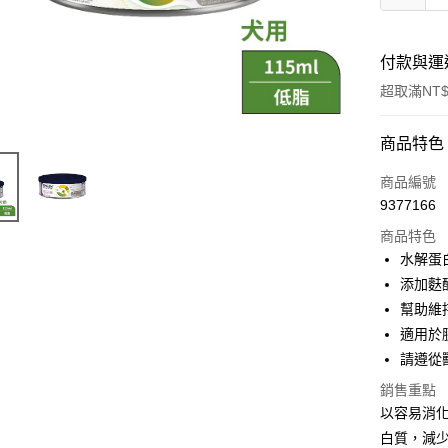
付款與運
超取滿NT$
付款方式
商品特色
信用卡一
商品編號
9377166
信用卡分
商品特色
3 期 
水解蛋
6 期 
合作金
添加麩
華南商
12 期
幫助維
合作金
上海商
華南商
適用於
24 期
合作金
國泰世
上海商
請遵從
華南商
臺灣中
合作金
超商取貨
國泰世
上海商
匯豐（
華南商
銷售重點
臺灣中
國泰世
聯邦商
LINE Pay
上海商
以容易消化
匯豐（
臺灣中
元大商
兆豐國
聯邦商
白質，減少
匯豐（
Apple Pay