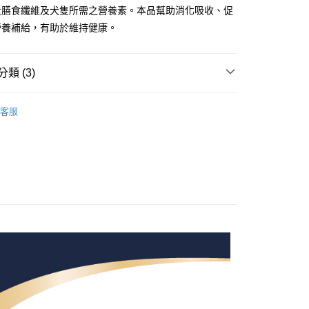
業銀行
星展（台灣）商業銀行
業銀行
匯豐（台灣）商業銀行
業銀行
永豐商業銀行
量膳食纖維及犬隻所需之營養素。本品幫助消化吸收、促
業銀行
遠東國際商業銀行
際商業銀行
中國信託商業銀行
業銀行
聯邦商業銀行
業銀行
星展（台灣）商業銀行
業銀行
永豐商業銀行
營養補給，有助於維持健康。
天信用卡公司
際商業銀行
元大商業銀行
際商業銀行
中國信託商業銀行
業銀行
星展（台灣）商業銀行
業銀行
玉山商業銀行
天信用卡公司
際商業銀行
中國信託商業銀行
台灣）商業銀行
台新國際商業銀行
天信用卡公司
類 (3)
託商業銀行
台灣樂天信用卡公司
享後付
渠產品
半流質寵膳
FTEE先享後付」】
客服
先享後付是「在收到商品之後才付款」的支付方式。 讓您購物簡單
INGEN CARE
貓狗營養保健品
心！
：不需註冊會員、不需綁卡、不需儲值。
專區商品
：只要手機號碼，簡訊認證，即可結帳。
：先確認商品／服務後，再付款。
付款
EE先享後付」結帳流程】
0，滿NT$699(含以上)免運費
方式選擇「AFTEE先享後付」後，將跳轉至「AFTEE先享後
頁面，進行簡訊認證並確認金額後，即可完成結帳。
家取貨
成立數日內，您將收到繳費通知簡訊。
費通知簡訊後14天內，點擊此簡訊中的連結，可透過四大超商
0，滿NT$699(含以上)免運費
網路銀行／等多元方式進行付款，方視為交易完成。
：結帳手續完成當下不需立刻繳費，但若您需要取消訂單，請聯
付款
的店家。未經商家同意取消之訂單仍視為有效，需透過AFTEE
繳納相關費用。
0，滿NT$699(含以上)免運費
否成功請以「AFTEE先享後付 」之結帳頁面顯示為準，若有關於