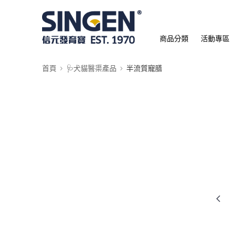
商品分類
活動專區
首頁
🩺犬貓醫渠產品
半流質寵膳