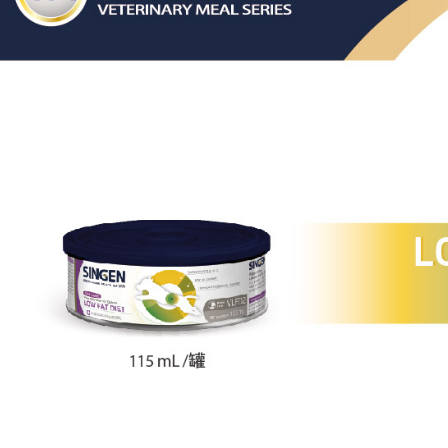
是否繳費成
付款後7-1
付客戶支
每筆NT$7
【注意事
宅配-新竹
１．透過由
交易，需
每筆NT$1
求債權轉
２．關於
海外配送
https://aft
３．未成
「AFTE
任。
４．使用「
即時審查
結果請求
５．嚴禁
形，恩沛
動。