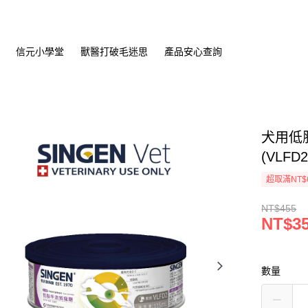
信元小學堂
獸醫打破毛迷思
產品安心查詢
犬用低
(VLFD2
超取滿NT$
NT$455
NT$3
數量