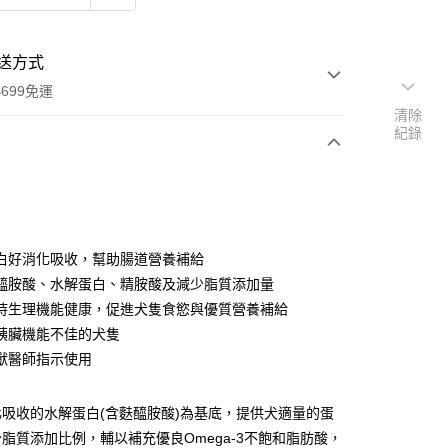
送方式
699免運
清除
紀錄
次付款
期付款
0 利率 每期
NT$116
21家銀行
白好消化吸收，幫助腸道營養補給
0 利率 每期
NT$58
21家銀行
庫商業銀行
第一商業銀行
醯胺酸、水解蛋白、精胺酸及減少脂質添加量
業銀行
彰化商業銀行
 0 利率 每期
NT$29
21家銀行
持生理機能健康，促進犬隻食慾與優質營養補給
庫商業銀行
第一商業銀行
業儲蓄銀行
台北富邦商業銀行
業銀行
彰化商業銀行
胰臟機能不佳的犬隻
 0 利率 每期
NT$14
20家銀行
庫商業銀行
第一商業銀行
華商業銀行
兆豐國際商業銀行
業儲蓄銀行
台北富邦商業銀行
獸醫師指示使用
業銀行
彰化商業銀行
小企業銀行
台中商業銀行
庫商業銀行
第一商業銀行
付款
華商業銀行
兆豐國際商業銀行
業儲蓄銀行
台北富邦商業銀行
台灣）商業銀行
華泰商業銀行
業銀行
彰化商業銀行
小企業銀行
台中商業銀行
華商業銀行
兆豐國際商業銀行
業銀行
遠東國際商業銀行
業儲蓄銀行
台北富邦商業銀行
吸收的水解蛋白(含麩醯胺酸)為基底，提供犬適量的蛋
台灣）商業銀行
華泰商業銀行
小企業銀行
台中商業銀行
業銀行
永豐商業銀行
際商業銀行
臺灣中小企業銀行
業銀行
遠東國際商業銀行
脂質添加比例，輔以補充優良Omega-3不飽和脂肪酸，
台灣）商業銀行
華泰商業銀行