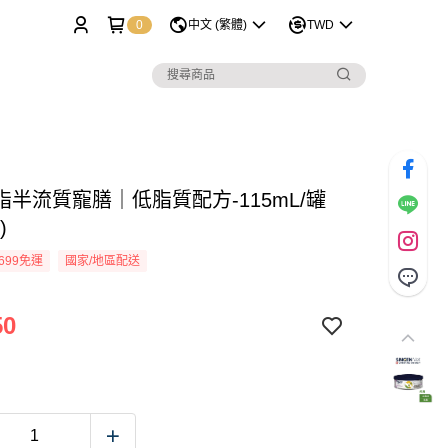
0
中文 (繁體)
TWD
脂半流質寵膳｜低脂質配方-115mL/罐
)
699免運
國家/地區配送
50