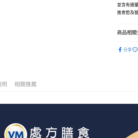
玉山商
台中商
元大商
並含有適
聯邦商
台新國
華泰商
玉山商
街口支付
元大商
進食慾及
台灣樂
遠東國
台新國
玉山商
永豐商
台灣樂
悠遊付
台新國
星展（
台灣樂
商品相關分
中國信
AFTEE先
相關說明
🩺犬貓醫
【關於「A
分享
ATM付款
AFTEE
營養補充｜S
便利好安
１．簡單
🐶 狗狗
２．便利
運送方式
３．安心
全家取貨
說明
相關推薦
【「AFT
每筆NT$7
１．於結帳
付」結帳
付款後全
２．訂單
３．收到繳
每筆NT$7
／ATM／
※ 請注意
7-11取貨
絡購買商品
先享後付
每筆NT$7
※ 交易是