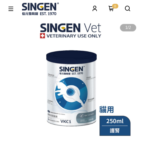
0
1
/
2