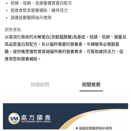
低磷、低鈉、及適量優質蛋白配方
上海商業儲蓄銀行
台北富邦商業銀行
華南商業銀行
彰化商業銀行
24 期 0 利率 每期
NT$18
20家銀行
合作金庫商業銀行
第一商業銀行
國泰世華商業銀行
兆豐國際商業銀行
促進食慾及營養補給，維持活力
上海商業儲蓄銀行
台北富邦商業銀行
華南商業銀行
彰化商業銀行
臺灣中小企業銀行
台中商業銀行
合作金庫商業銀行
第一商業銀行
請遵從獸醫師指示使用
超商取貨付款
國泰世華商業銀行
兆豐國際商業銀行
上海商業儲蓄銀行
台北富邦商業銀行
匯豐（台灣）商業銀行
華泰商業銀行
華南商業銀行
彰化商業銀行
臺灣中小企業銀行
台中商業銀行
國泰世華商業銀行
兆豐國際商業銀行
聯邦商業銀行
遠東國際商業銀行
LINE Pay
上海商業儲蓄銀行
台北富邦商業銀行
銷售重點
匯豐（台灣）商業銀行
華泰商業銀行
臺灣中小企業銀行
台中商業銀行
元大商業銀行
永豐商業銀行
兆豐國際商業銀行
臺灣中小企業銀行
以易消化吸收的水解蛋白(含麩醯胺酸)為基底，低磷、低鈉、適量且
聯邦商業銀行
遠東國際商業銀行
匯豐（台灣）商業銀行
華泰商業銀行
Apple Pay
玉山商業銀行
星展（台灣）商業銀行
台中商業銀行
匯豐（台灣）商業銀行
元大商業銀行
永豐商業銀行
高品質蛋白質配方，佐以貓所需要的營養素、牛磺酸等必需胺基
聯邦商業銀行
遠東國際商業銀行
台新國際商業銀行
中國信託商業銀行
華泰商業銀行
聯邦商業銀行
玉山商業銀行
星展（台灣）商業銀行
街口支付
酸。提供罹患慢性腎衰竭貓所需的營養需求，可幫助維持活力、促
元大商業銀行
永豐商業銀行
台灣樂天信用卡公司
遠東國際商業銀行
元大商業銀行
台新國際商業銀行
中國信託商業銀行
玉山商業銀行
星展（台灣）商業銀行
進食慾和營養補給。
永豐商業銀行
玉山商業銀行
台灣樂天信用卡公司
悠遊付
台新國際商業銀行
中國信託商業銀行
星展（台灣）商業銀行
台新國際商業銀行
台灣樂天信用卡公司
中國信託商業銀行
台灣樂天信用卡公司
AFTEE先享後付
相關說明
詳細說明
相關推薦
【關於「AFTEE先享後付」】
ATM付款
AFTEE先享後付是「在收到商品之後才付款」的支付方式。 讓您購物簡單
便利好安心！
１．簡單：不需註冊會員、不需綁卡、不需儲值。
運送方式
２．便利：只要手機號碼，簡訊認證，即可結帳。
３．安心：先確認商品／服務後，再付款。
全家取貨付款
每筆NT$70，滿NT$699(含以上)免運費
【「AFTEE先享後付」結帳流程】
１．於結帳方式選擇「AFTEE先享後付」後，將跳轉至「AFTEE先享後付」