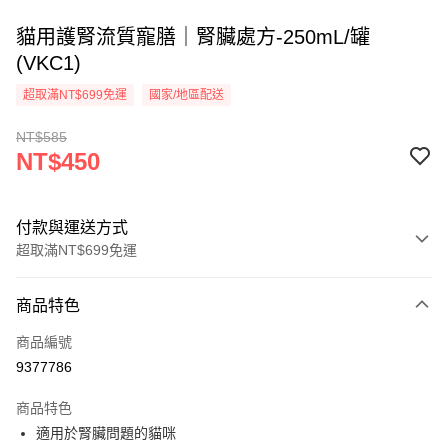
貓用護腎流質寵膳｜腎臟處方-250mL/罐
(VKC1)
超取滿NT$699免運
國家/地區配送
NT$585
NT$450
付款與運送方式
超取滿NT$699免運
付款方式
商品特色
信用卡一次付款
商品編號
信用卡分期付款
9377786
3 期 0 利率 每期
NT$150
21家銀行
商品特色
6 期 0 利率 每期
NT$75
21家銀行
合作金庫商業銀行
第一商業銀行
適用於腎臟問題的貓咪
華南商業銀行
彰化商業銀行
12 期 0 利率 每期
NT$37
21家銀行
合作金庫商業銀行
第一商業銀行