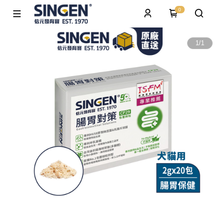
0
1
/
1