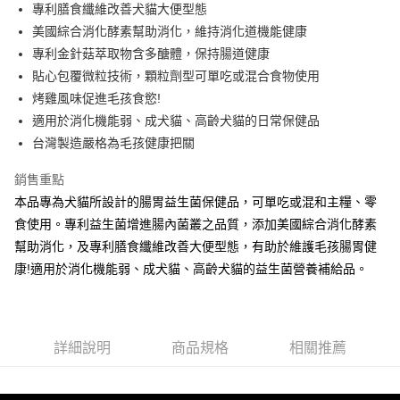
專利膳食纖維改善犬貓大便型態
上海商業儲蓄銀行
台北富邦商業銀行
華南商業銀行
彰化商業銀行
24 期 0 利率 每期
NT$23
20家銀行
合作金庫商業銀行
第一商業銀行
國泰世華商業銀行
兆豐國際商業銀行
美國綜合消化酵素幫助消化，維持消化道機能健康
上海商業儲蓄銀行
台北富邦商業銀行
華南商業銀行
彰化商業銀行
臺灣中小企業銀行
台中商業銀行
合作金庫商業銀行
第一商業銀行
專利金針菇萃取物含多醣體，保持腸道健康
超商取貨付款
國泰世華商業銀行
兆豐國際商業銀行
上海商業儲蓄銀行
台北富邦商業銀行
匯豐（台灣）商業銀行
華泰商業銀行
華南商業銀行
彰化商業銀行
臺灣中小企業銀行
台中商業銀行
貼心包覆微粒技術，顆粒劑型可單吃或混合食物使用
國泰世華商業銀行
兆豐國際商業銀行
聯邦商業銀行
遠東國際商業銀行
LINE Pay
上海商業儲蓄銀行
台北富邦商業銀行
匯豐（台灣）商業銀行
華泰商業銀行
烤雞風味促進毛孩食慾!
臺灣中小企業銀行
台中商業銀行
元大商業銀行
永豐商業銀行
兆豐國際商業銀行
臺灣中小企業銀行
聯邦商業銀行
遠東國際商業銀行
匯豐（台灣）商業銀行
華泰商業銀行
適用於消化機能弱、成犬貓、高齡犬貓的日常保健品
Apple Pay
玉山商業銀行
星展（台灣）商業銀行
台中商業銀行
匯豐（台灣）商業銀行
元大商業銀行
永豐商業銀行
聯邦商業銀行
遠東國際商業銀行
台灣製造嚴格為毛孩健康把關
台新國際商業銀行
中國信託商業銀行
華泰商業銀行
聯邦商業銀行
玉山商業銀行
星展（台灣）商業銀行
街口支付
元大商業銀行
永豐商業銀行
台灣樂天信用卡公司
遠東國際商業銀行
元大商業銀行
台新國際商業銀行
中國信託商業銀行
玉山商業銀行
星展（台灣）商業銀行
銷售重點
永豐商業銀行
玉山商業銀行
台灣樂天信用卡公司
悠遊付
台新國際商業銀行
中國信託商業銀行
本品專為犬貓所設計的腸胃益生菌保健品，可單吃或混和主糧、零
星展（台灣）商業銀行
台新國際商業銀行
台灣樂天信用卡公司
中國信託商業銀行
台灣樂天信用卡公司
AFTEE先享後付
食使用。專利益生菌增進腸內菌叢之品質，添加美國綜合消化酵素
相關說明
幫助消化，及專利膳食纖維改善大便型態，有助於維護毛孩腸胃健
【關於「AFTEE先享後付」】
康!適用於消化機能弱、成犬貓、高齡犬貓的益生菌營養補給品。
ATM付款
AFTEE先享後付是「在收到商品之後才付款」的支付方式。 讓您購物簡單
便利好安心！
１．簡單：不需註冊會員、不需綁卡、不需儲值。
運送方式
２．便利：只要手機號碼，簡訊認證，即可結帳。
３．安心：先確認商品／服務後，再付款。
詳細說明
商品規格
相關推薦
全家取貨付款
每筆NT$70，滿NT$699(含以上)免運費
【「AFTEE先享後付」結帳流程】
１．於結帳方式選擇「AFTEE先享後付」後，將跳轉至「AFTEE先享後付」