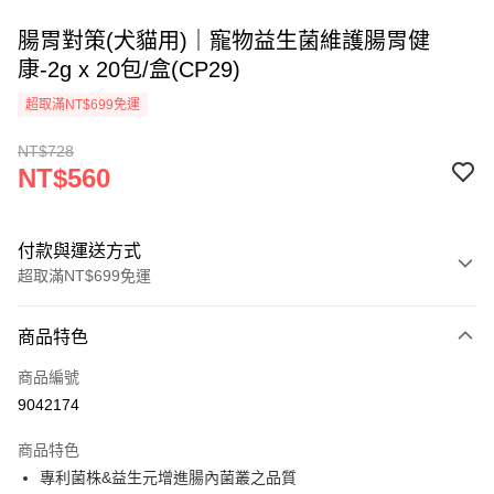
腸胃對策(犬貓用)｜寵物益生菌維護腸胃健
康-2g x 20包/盒(CP29)
超取滿NT$699免運
NT$728
NT$560
付款與運送方式
超取滿NT$699免運
付款方式
商品特色
信用卡一次付款
商品編號
信用卡分期付款
9042174
3 期 0 利率 每期
NT$186
21家銀行
商品特色
6 期 0 利率 每期
NT$93
21家銀行
合作金庫商業銀行
第一商業銀行
專利菌株&益生元增進腸內菌叢之品質
華南商業銀行
彰化商業銀行
12 期 0 利率 每期
NT$46
21家銀行
合作金庫商業銀行
第一商業銀行