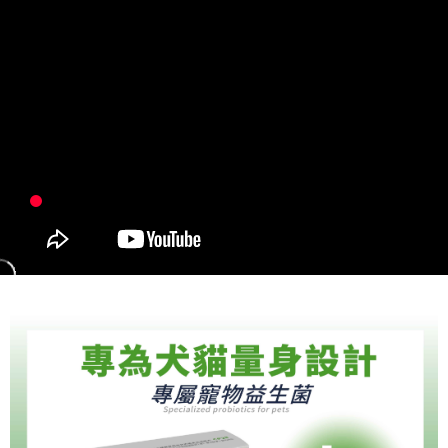
付款後全家取貨
結帳頁面，進行簡訊認證並確認金額後，即可完成結帳。
２．訂單成立數日內，您將收到繳費通知簡訊。
每筆NT$70，滿NT$699(含以上)免運費
３．收到繳費通知簡訊後14天內，點擊此簡訊中的連結，可透過四大超商／
ATM／網路銀行／等多元方式進行付款，方視為交易完成。
7-11取貨付款
※ 請注意：結帳手續完成當下不需立刻繳費，但若您需要取消訂單，請聯絡
每筆NT$70，滿NT$699(含以上)免運費
購買商品的店家。未經商家同意取消之訂單仍視為有效，需透過AFTEE先享
後付繳納相關費用。
付款後7-11取貨
※ 交易是否成功請以「AFTEE先享後付 」之結帳頁面顯示為準，若有關於
是否繳費成功／繳費後需取消欲退款等相關疑問，請聯繫「AFTEE先享後付
每筆NT$70，滿NT$699(含以上)免運費
客戶支援中心」
https://netprotections.freshdesk.com/support/home
宅配-新竹貨運
【注意事項】
１．透過由恩沛科技股份有限公司提供之「AFTEE先享後付」服務完成之交
每筆NT$100，滿NT$699(含以上)免運費
易，需依本服務之必要範圍內提供個人資料，並將交易相關給付款項請求債
權轉讓予恩沛科技股份有限公司。
２．關於個人資料處理事宜，請瀏覽以下網址：
https://aftee.tw/terms/#terms3
３．未成年的使用者請事先徵得法定代理人或監護人之同意方可使用
「AFTEE先享後付」，若未經同意申辦者引起之損失，本公司不負相關責
任。
４．使用「AFTEE先享後付」時，將依據個別帳號之用戶狀況，依本公司即
時審查核予不同之上限額度；若仍有額度不足之情形，本公司將視審查結果
請求用戶進行身份認證。
５．嚴禁一人註冊多個帳號或使用他人資訊註冊。若發現惡意使用之情形，
恩沛科技股份有限公司將有權停止該用戶之使用額度並採取法律行動。