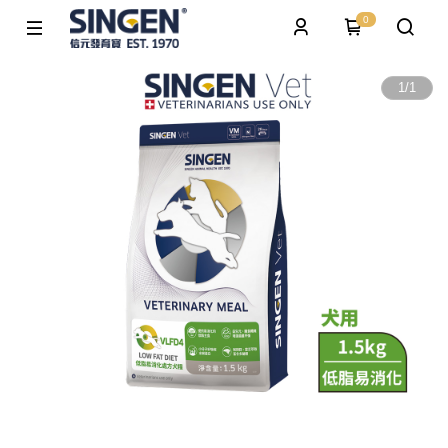
0
1
/
1