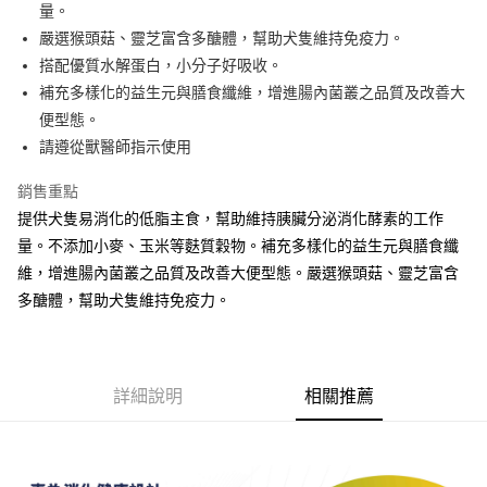
量。
上海商業儲蓄銀行
台北富邦商業銀行
華南商業銀行
彰化商業銀行
24 期 0 利率 每期
NT$41
20家銀行
合作金庫商業銀行
第一商業銀行
國泰世華商業銀行
兆豐國際商業銀行
嚴選猴頭菇、靈芝富含多醣體，幫助犬隻維持免疫力。
上海商業儲蓄銀行
台北富邦商業銀行
華南商業銀行
彰化商業銀行
臺灣中小企業銀行
台中商業銀行
合作金庫商業銀行
第一商業銀行
搭配優質水解蛋白，小分子好吸收。
超商取貨付款
國泰世華商業銀行
兆豐國際商業銀行
上海商業儲蓄銀行
台北富邦商業銀行
匯豐（台灣）商業銀行
華泰商業銀行
華南商業銀行
彰化商業銀行
臺灣中小企業銀行
台中商業銀行
補充多樣化的益生元與膳食纖維，增進腸內菌叢之品質及改善大
國泰世華商業銀行
兆豐國際商業銀行
聯邦商業銀行
遠東國際商業銀行
LINE Pay
上海商業儲蓄銀行
台北富邦商業銀行
匯豐（台灣）商業銀行
華泰商業銀行
便型態。
臺灣中小企業銀行
台中商業銀行
元大商業銀行
永豐商業銀行
兆豐國際商業銀行
臺灣中小企業銀行
聯邦商業銀行
遠東國際商業銀行
匯豐（台灣）商業銀行
華泰商業銀行
請遵從獸醫師指示使用
Apple Pay
玉山商業銀行
星展（台灣）商業銀行
台中商業銀行
匯豐（台灣）商業銀行
元大商業銀行
永豐商業銀行
聯邦商業銀行
遠東國際商業銀行
台新國際商業銀行
中國信託商業銀行
華泰商業銀行
聯邦商業銀行
玉山商業銀行
星展（台灣）商業銀行
街口支付
銷售重點
元大商業銀行
永豐商業銀行
台灣樂天信用卡公司
遠東國際商業銀行
元大商業銀行
台新國際商業銀行
中國信託商業銀行
玉山商業銀行
星展（台灣）商業銀行
提供犬隻易消化的低脂主食，幫助維持胰臟分泌消化酵素的工作
永豐商業銀行
玉山商業銀行
台灣樂天信用卡公司
悠遊付
台新國際商業銀行
中國信託商業銀行
量。不添加小麥、玉米等麩質穀物。補充多樣化的益生元與膳食纖
星展（台灣）商業銀行
台新國際商業銀行
台灣樂天信用卡公司
中國信託商業銀行
台灣樂天信用卡公司
AFTEE先享後付
維，增進腸內菌叢之品質及改善大便型態。嚴選猴頭菇、靈芝富含
相關說明
多醣體，幫助犬隻維持免疫力。
【關於「AFTEE先享後付」】
ATM付款
AFTEE先享後付是「在收到商品之後才付款」的支付方式。 讓您購物簡單
便利好安心！
１．簡單：不需註冊會員、不需綁卡、不需儲值。
運送方式
詳細說明
相關推薦
２．便利：只要手機號碼，簡訊認證，即可結帳。
３．安心：先確認商品／服務後，再付款。
全家取貨付款
每筆NT$70，滿NT$699(含以上)免運費
【「AFTEE先享後付」結帳流程】
１．於結帳方式選擇「AFTEE先享後付」後，將跳轉至「AFTEE先享後付」