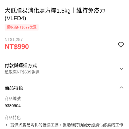
犬低脂易消化處方糧1.5kg｜維持免疫力
(VLFD4)
超取滿NT$699免運
NT$1,287
NT$990
付款與運送方式
超取滿NT$699免運
付款方式
商品特色
信用卡一次付款
商品編號
信用卡分期付款
9380904
3 期 0 利率 每期
NT$330
21家銀行
商品特色
6 期 0 利率 每期
NT$165
21家銀行
合作金庫商業銀行
第一商業銀行
提供犬隻易消化的低脂主食，幫助維持胰臟分泌消化酵素的工作
華南商業銀行
彰化商業銀行
12 期 0 利率 每期
NT$82
21家銀行
合作金庫商業銀行
第一商業銀行