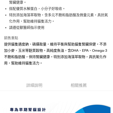
24 期 0 利率 每期
NT$41
20家銀行
合作金庫商業銀行
第一商業銀行
國泰世華商業銀行
兆豐國際商業銀行
腎臟健康。
上海商業儲蓄銀行
台北富邦商業銀行
華南商業銀行
彰化商業銀行
臺灣中小企業銀行
台中商業銀行
合作金庫商業銀行
第一商業銀行
搭配優質水解蛋白，小分子好吸收。
超商取貨付款
國泰世華商業銀行
兆豐國際商業銀行
上海商業儲蓄銀行
台北富邦商業銀行
匯豐（台灣）商業銀行
華泰商業銀行
華南商業銀行
彰化商業銀行
臺灣中小企業銀行
台中商業銀行
特別添加海藻萃取物，含多元不飽和脂肪酸及微量元素，具抗氧
國泰世華商業銀行
兆豐國際商業銀行
聯邦商業銀行
遠東國際商業銀行
LINE Pay
上海商業儲蓄銀行
台北富邦商業銀行
匯豐（台灣）商業銀行
華泰商業銀行
化作用，幫助維持貓隻活力。
臺灣中小企業銀行
台中商業銀行
元大商業銀行
永豐商業銀行
兆豐國際商業銀行
臺灣中小企業銀行
聯邦商業銀行
遠東國際商業銀行
匯豐（台灣）商業銀行
華泰商業銀行
請遵從獸醫師指示使用
Apple Pay
玉山商業銀行
星展（台灣）商業銀行
台中商業銀行
匯豐（台灣）商業銀行
元大商業銀行
永豐商業銀行
聯邦商業銀行
遠東國際商業銀行
台新國際商業銀行
中國信託商業銀行
華泰商業銀行
聯邦商業銀行
玉山商業銀行
星展（台灣）商業銀行
街口支付
銷售重點
元大商業銀行
永豐商業銀行
台灣樂天信用卡公司
遠東國際商業銀行
元大商業銀行
台新國際商業銀行
中國信託商業銀行
玉山商業銀行
星展（台灣）商業銀行
提供貓隻適度鈉、磷攝取量，維持平衡與幫助貓隻腎臟保健。不添
永豐商業銀行
玉山商業銀行
台灣樂天信用卡公司
悠遊付
台新國際商業銀行
中國信託商業銀行
加小麥、玉米等麩質穀物。高純度魚油，含DHA、EPA、Omega-3
星展（台灣）商業銀行
台新國際商業銀行
台灣樂天信用卡公司
中國信託商業銀行
台灣樂天信用卡公司
AFTEE先享後付
不飽和脂肪酸，保持腎臟健康。特別添加海藻萃取物，具抗氧化作
相關說明
用，幫助維持貓隻活力。
【關於「AFTEE先享後付」】
ATM付款
AFTEE先享後付是「在收到商品之後才付款」的支付方式。 讓您購物簡單
便利好安心！
１．簡單：不需註冊會員、不需綁卡、不需儲值。
運送方式
詳細說明
相關推薦
２．便利：只要手機號碼，簡訊認證，即可結帳。
３．安心：先確認商品／服務後，再付款。
全家取貨付款
每筆NT$70，滿NT$699(含以上)免運費
【「AFTEE先享後付」結帳流程】
１．於結帳方式選擇「AFTEE先享後付」後，將跳轉至「AFTEE先享後付」
付款後全家取貨
結帳頁面，進行簡訊認證並確認金額後，即可完成結帳。