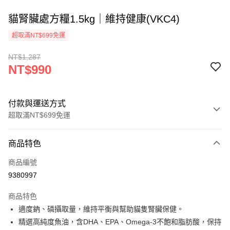
貓腎臟處方糧1.5kg｜維持健康(VKC4)
超取滿NT$699免運
NT$1,287
NT$990
付款與運送方式
超取滿NT$699免運
付款方式
商品特色
信用卡一次付款
商品編號
信用卡分期付款
9380997
3 期 0 利率 每期
NT$330
21家銀行
商品特色
6 期 0 利率 每期
NT$165
21家銀行
合作金庫商業銀行
第一商業銀行
適度鈉、磷攝取量，維持平衡與幫助貓隻腎臟保健。
華南商業銀行
彰化商業銀行
12 期 0 利率 每期
NT$82
21家銀行
合作金庫商業銀行
第一商業銀行
精選高純度魚油，含DHA、EPA、Omega-3不飽和脂肪酸，保持
上海商業儲蓄銀行
台北富邦商業銀行
華南商業銀行
彰化商業銀行