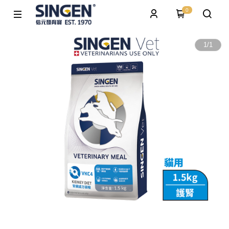
0
1
/
1